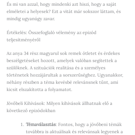
És mi van azzal, hogy mindenki azt hiszi, hogy a saját
elméletei a helyesek? Ezt a vitát már sokszor láttam, és
mindig ugyanúgy zavar.
Értékelés: Összefoglaló vélemény az epizód
teljesítményéről
Az anya 34 rész magyarul sok remek ötletet és érdekes
beszélgetéseket hozott, amelyek valóban segítettek a
szülőknek. A szituációk realitása és a személyes
történetek hozzájárultak a sorszerűséghez. Ugyanakkor,
néhány részben a téma kevésbé relevánsnek tűnt, ami
kicsit elszakította a folyamatot.
Jövőbeli Kihívások: Milyen kihívások állhatnak elő a
következő epizódokban
Témaválasztás
: Fontos, hogy a jövőbeni témák
továbbra is aktuálisak és relevánsak legyenek a