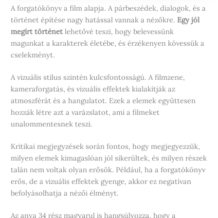
A forgatókönyv a film alapja. A párbeszédek, dialogok, és a
történet építése nagy hatással vannak a nézőkre.
Egy jól
megírt történet
lehetővé teszi, hogy belevessünk
magunkat a karakterek életébe, és érzékenyen kövessük a
cselekményt.
A vizuális stílus szintén kulcsfontosságú. A filmzene,
kameraforgatás, és vizuális effektek kialakítják az
atmoszférát és a hangulatot. Ezek a elemek együttesen
hozzák létre azt a varázslatot, ami a filmeket
unalommentesnek teszi.
Kritikai megjegyzések során fontos, hogy megjegyezzük,
milyen elemek kimagaslóan jól sikerültek, és milyen részek
talán nem voltak olyan erősök. Például, ha a forgatókönyv
erős, de a vizuális effektek gyenge, akkor ez negatívan
befolyásolhatja a nézői élményt.
Az anya 34 rész magyarul is hangsúlyozza, hogy a