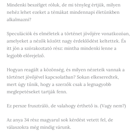
Mindenki beszélget róluk, de mi tényleg értjük, milyen
nehéz lehet ezeket a témákat mindennapi életünkben
alkalmazni?
Speculációk és elméletek a történet jövőjére vonatkozóan,
amelyeket a nézők között nagy érdeklődést keltettek. És
itt jön a szórakoztató rész: mintha mindenki lenne a
legjobb előrejelző.
Hogyan reagált a közönség, és milyen nézeteik vannak a
történet jövőjével kapcsolatban? Sokan elkeseredtek,
mert úgy tűnik, hogy a szerzők csak a legnagyobb
meglepetéseket tartják fenn.
Ez persze frusztráló, de valahogy érthető is. (Vagy nem?)
Az anya 34 rész magyarul sok kérdést vetett fel, de
válaszokra még mindig várunk.