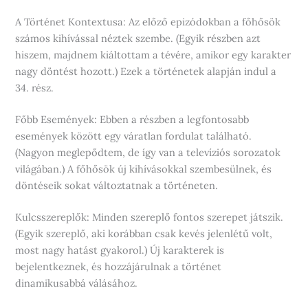
A Történet Kontextusa: Az előző epizódokban a főhősök
számos kihívással néztek szembe. (Egyik részben azt
hiszem, majdnem kiáltottam a tévére, amikor egy karakter
nagy döntést hozott.) Ezek a történetek alapján indul a
34. rész.
Főbb Események: Ebben a részben a legfontosabb
események között egy váratlan fordulat található.
(Nagyon meglepődtem, de így van a televíziós sorozatok
világában.) A főhősök új kihívásokkal szembesülnek, és
döntéseik sokat változtatnak a történeten.
Kulcsszereplők: Minden szereplő fontos szerepet játszik.
(Egyik szereplő, aki korábban csak kevés jelenlétű volt,
most nagy hatást gyakorol.) Új karakterek is
bejelentkeznek, és hozzájárulnak a történet
dinamikusabbá válásához.