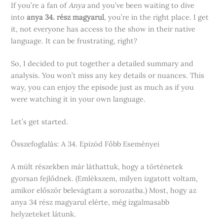
If you’re a fan of
Anya
and you’ve been waiting to dive
into
anya 34. rész magyarul
, you’re in the right place. I get
it, not everyone has access to the show in their native
language. It can be frustrating, right?
So, I decided to put together a detailed summary and
analysis. You won’t miss any key details or nuances. This
way, you can enjoy the episode just as much as if you
were watching it in your own language.
Let’s get started.
Összefoglalás: A 34. Epizód Főbb Eseményei
A múlt részekben már láthattuk, hogy a történetek
gyorsan fejlődnek. (Emlékszem, milyen izgatott voltam,
amikor először belevágtam a sorozatba.) Most, hogy az
anya 34 rész magyarul elérte, még izgalmasabb
helyzeteket látunk.