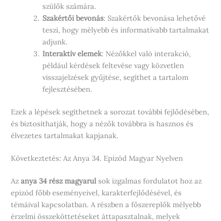
szülők számára.
Szakértői bevonás
: Szakértők bevonása lehetővé
teszi, hogy mélyebb és informatívabb tartalmakat
adjunk.
Interaktív elemek
: Nézőkkel való interakció,
például kérdések feltevése vagy közvetlen
visszajelzések gyűjtése, segíthet a tartalom
fejlesztésében.
Ezek a lépések segíthetnek a sorozat további fejlődésében,
és biztosíthatják, hogy a nézők továbbra is hasznos és
élvezetes tartalmakat kapjanak.
Következtetés: Az Anya 34. Epizód Magyar Nyelven
Az
anya 34 rész magyarul
sok izgalmas fordulatot hoz az
epizód főbb eseményeivel, karakterfejlődésével, és
témáival kapcsolatban. A részben a főszereplők mélyebb
érzelmi összeköttetéseket áttapasztalnak, melyek