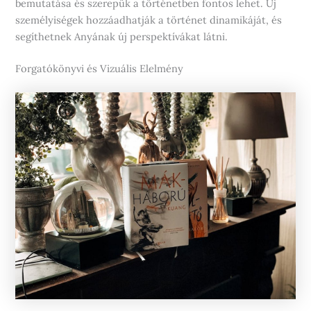
bemutatása és szerepük a történetben fontos lehet. Új
személyiségek hozzáadhatják a történet dinamikáját, és
segíthetnek Anyának új perspektívákat látni.
Forgatókönyvi és Vizuális Elelmény